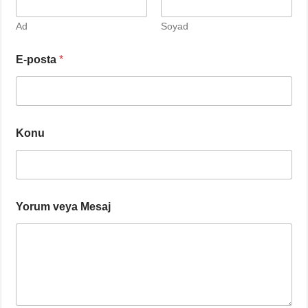
Ad
Soyad
E-posta
*
M
Konu
e
s
a
j
v
e
Yorum veya Mesaj
y
a
A
d
ı